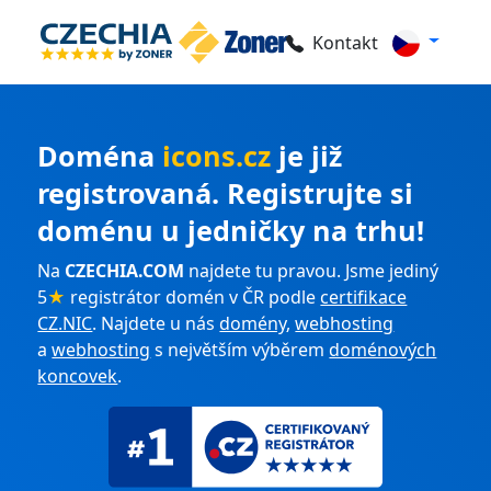
Kontakt
Doména
icons.cz
je již
registrovaná. Registrujte si
doménu u jedničky na trhu!
Na
CZECHIA.COM
najdete tu pravou. Jsme jediný
5
★
registrátor domén v ČR podle
certifikace
CZ.NIC
. Najdete u nás
domény
,
webhosting
a
webhosting
s největším výběrem
doménových
koncovek
.