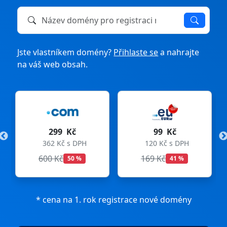
Název domény k registraci nebo převodu
Jste vlastníkem domény?
Přihlaste se
a nahrajte
na váš web obsah.
99 Kč
275 Kč
DPH
120 Kč s DPH
333 Kč s DPH
169 Kč
299 Kč
%
41 %
8 %
* cena na 1. rok registrace nové domény